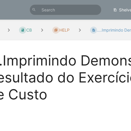
Shelv
CB
HELP
....Imprimindo De
...Imprimindo Demon
esultado do Exercíc
e Custo