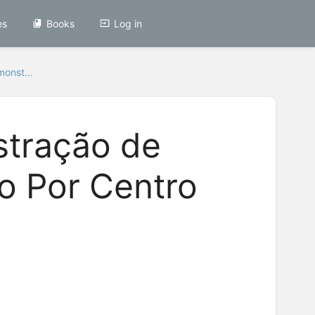
es
Books
Log in
monst...
stração de
io Por Centro