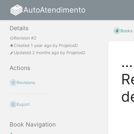
AutoAtendimento
Details
Books
Revision #2
Created
1 year ago
by
ProjetosD
Updated
2 months ago
by
ProjetosD
.
Actions
R
Revisions
d
Export
Enter
section
Book Navigation
select
mode