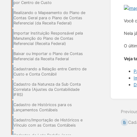
por Centro de Custo
Realizando o Mapeamento do Plano de
Contas Geral para o Plano de Contas
Você c
Referencial (da Receita Federal)
Nela j
Importar Instituição Responsável pela
Manutenção do Plano de Contas
Referencial (Receita Federal)
O últi
Baixar ou Importar o Plano de Contas
Veja t
Referencial da Receita Federal
Cadastrando a Relação entre Centro de
P
Custo e Conta Contábil
I
Cadastro da Natureza da Sub Conta
D
Correlata (Ajustes da Contabilidade
IFRS)
Enter
section
Cadastro de Históricos para os
select
Lançamentos Contábeis
Previou
mode
Cadastro/Importação de Históricos e
Cada
Vínculo com as Contas Contábeis
Cadastro de Lote Padrão (para