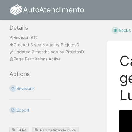
AutoAtendimento
Details
Books
Revision #12
Created
3 years ago
by
ProjetosD
Updated
2 months ago
by
ProjetosD
C
Page Permissions Active
g
Actions
Revisions
L
Export
DLPA
Parametrizando DLPA