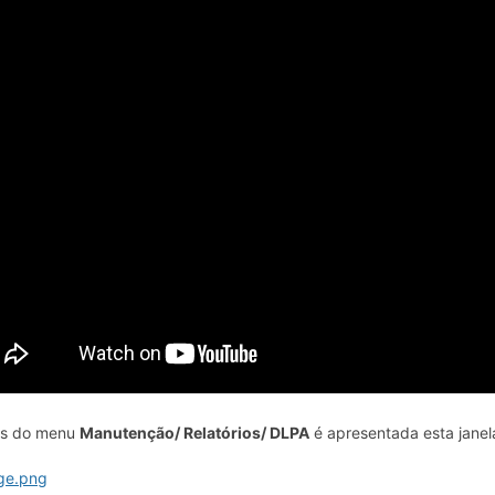
és do menu
M
anutenção
/
Relatórios/
DLPA
é apresentada esta janela