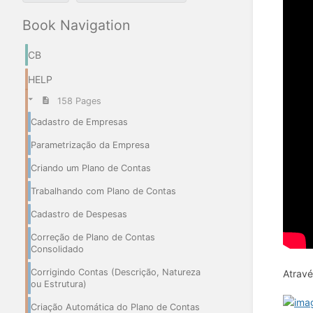
Book Navigation
CB
HELP
158 Pages
Cadastro de Empresas
Parametrização da Empresa
Criando um Plano de Contas
Trabalhando com Plano de Contas
Cadastro de Despesas
Correção de Plano de Contas
Consolidado
Corrigindo Contas (Descrição, Natureza
Atrav
ou Estrutura)
Criação Automática do Plano de Contas