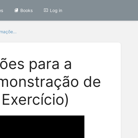
es
Books
Log in
rmaçõe...
ões para a
monstração de
 Exercício)