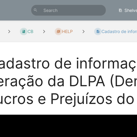
Shelv
CB
HELP
Cadastro de info
adastro de informaç
eração da DLPA (De
ucros e Prejuízos do