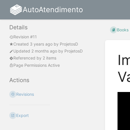
AutoAtendimento
Details
Books
Revision #11
Created
3 years ago
by
ProjetosD
Updated
2 months ago
by
ProjetosD
I
Referenced by 2 items
Page Permissions Active
V
Actions
Revisions
Export