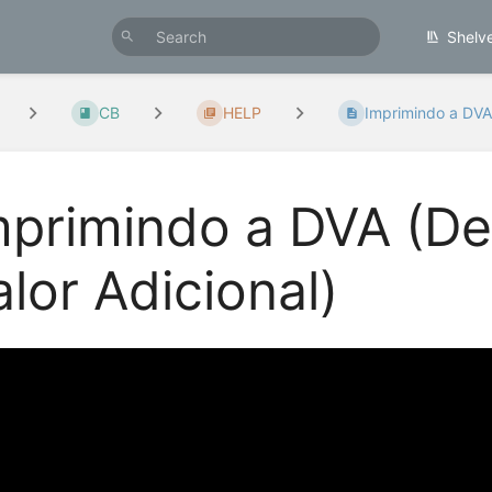
Shelv
CB
HELP
Imprimindo a DVA
mprimindo a DVA (D
alor Adicional)