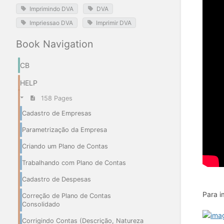
Imprimindo DVA
DVA
Impriessao DVA
Imprimir DVA
Book Navigation
CB
HELP
158 Pages
Cadastro de Empresas
Parametrização da Empresa
Criando um Plano de Contas
Trabalhando com Plano de Contas
Cadastro de Despesas
Para i
Correção de Plano de Contas
Consolidado
Corrigindo Contas (Descrição, Natureza