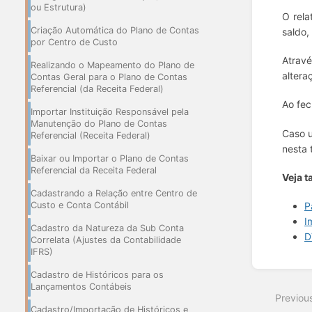
ou Estrutura)
O rela
Criação Automática do Plano de Contas
saldo,
por Centro de Custo
Atravé
Realizando o Mapeamento do Plano de
altera
Contas Geral para o Plano de Contas
Referencial (da Receita Federal)
Ao fec
Importar Instituição Responsável pela
Manutenção do Plano de Contas
Caso u
Referencial (Receita Federal)
nesta 
Baixar ou Importar o Plano de Contas
Referencial da Receita Federal
Veja t
Cadastrando a Relação entre Centro de
Custo e Conta Contábil
P
I
Cadastro da Natureza da Sub Conta
D
Correlata (Ajustes da Contabilidade
IFRS)
Enter
Cadastro de Históricos para os
section
Lançamentos Contábeis
select
Previou
mode
Cadastro/Importação de Históricos e