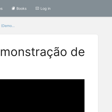
es
Books
Log in
 (Demo...
emonstração de