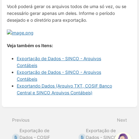
Você poderá gerar os arquivos todos de uma só vez, ou se
necessário gerar apenas um deles. Informe o período
desejado e o diretório para exportação.
Veja também os Itens:
Exportação de Dados - SINCO - Arquivos
Contábeis
Exportação de Dados - SINCO - Arquivos
Contábeis
Exportando Dados (Arquivo TXT, COSIF Banco
Central e SINCO Arquivos Contábeis)
Enter
section
select
Previous
Next
mode
Exportação de
Exportação de
Dados - COSIF
Dados - SINCO -