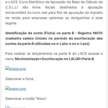
e-LACS (Livro Eletrônico de Apuração da Base de Cálculo da
C.S.L.L) são livros fiscais destinados à apuração
extracontábil do lucro real para fins de apuração do imposto
de renda para empresas optantes ou obrigatórias a esse
regime.
I
dentificação da conta (Ficha) na parte B - Regis
t
ro M010
(cadastra saldos iniciais no período da escrituração das
contas da parte B utilizadas no e-Lalur e no e-Lacs)
Para realizar os lançamentos na parte B do LACS acesse o
menu
Movimentação
>
Escrituração
n
o LA
LUR>
Parte B
.
Selecionar a ficha.
Selecionar o botão “Novo”.