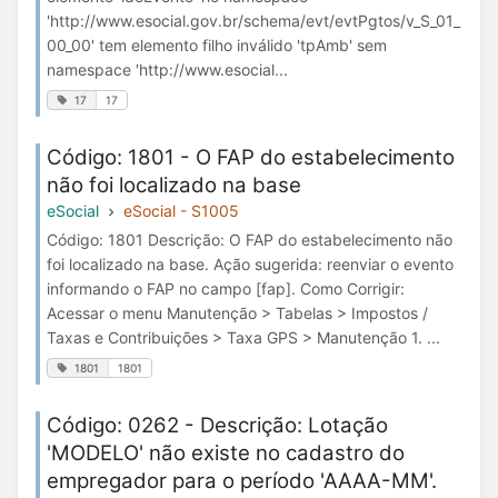
'http://www.esocial.gov.br/schema/evt/evtPgtos/v_S_01_
00_00' tem elemento filho inválido 'tpAmb' sem
namespace 'http://www.esocial...
17
17
Código: 1801 - O FAP do estabelecimento
não foi localizado na base
eSocial
eSocial - S1005
Código: 1801 Descrição: O FAP do estabelecimento não
foi localizado na base. Ação sugerida: reenviar o evento
informando o FAP no campo [fap]. Como Corrigir:
Acessar o menu Manutenção > Tabelas > Impostos /
Taxas e Contribuições > Taxa GPS > Manutenção 1. ...
1801
1801
Código: 0262 - Descrição: Lotação
'MODELO' não existe no cadastro do
empregador para o período 'AAAA-MM'.