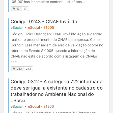
_05_00’ has incomplete content. List of pos...
17
17
Código: 0243 - CNAE Inválido
eSocial
eSocial - S1005
Código: 0243 Descrição: CNAE Inválido Ação sugerida:
realizar o preenchimento do CNAE da empresa. Como
Corrigir: Essa mensagem de erro de validação ocorre no
retorno do Evento S-1005 quando a informação de
CNAE não está de acordo com a listagem de CNAEs
ace...
243
243
Código 0312 - A categoria 722 informada
deve ser igual a existente no cadastro do
trabalhador no Ambiente Nacional do
eSocial.
eSocial
eSocial - S1200
Código: 0312 Descrição: A categoria 722 informada