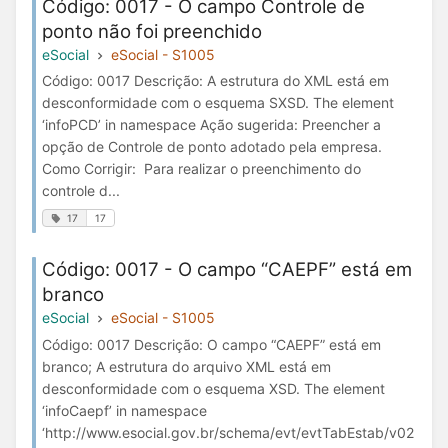
Código: 0017 - O campo Controle de
ponto não foi preenchido
eSocial
eSocial - S1005
Código: 0017 Descrição: A estrutura do XML está em
desconformidade com o esquema SXSD. The element
‘infoPCD’ in namespace Ação sugerida: Preencher a
opção de Controle de ponto adotado pela empresa.
Como Corrigir: Para realizar o preenchimento do
controle d...
17
17
Código: 0017 - O campo “CAEPF” está em
branco
eSocial
eSocial - S1005
Código: 0017 Descrição: O campo “CAEPF” está em
branco; A estrutura do arquivo XML está em
desconformidade com o esquema XSD. The element
‘infoCaepf’ in namespace
‘http://www.esocial.gov.br/schema/evt/evtTabEstab/v02