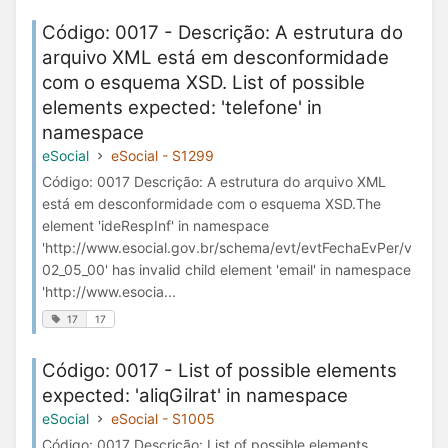
Código: 0017 - Descrição: A estrutura do
arquivo XML está em desconformidade
com o esquema XSD. List of possible
elements expected: 'telefone' in
namespace
eSocial
eSocial - S1299
Código: 0017 Descrição: A estrutura do arquivo XML
está em desconformidade com o esquema XSD.The
element 'ideRespInf' in namespace
'http://www.esocial.gov.br/schema/evt/evtFechaEvPer/v
02_05_00' has invalid child element 'email' in namespace
'http://www.esocia...
17
17
Código: 0017 - List of possible elements
expected: 'aliqGilrat' in namespace
eSocial
eSocial - S1005
Código: 0017 Descrição: List of possible elements