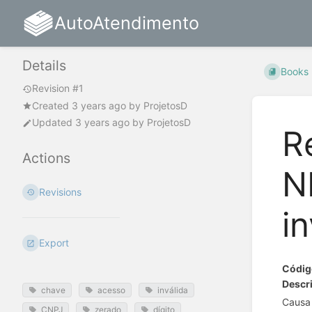
AutoAtendimento
Details
Books
Revision #1
Created
3 years ago
by
ProjetosD
Updated
3 years ago
by
ProjetosD
R
Actions
N
Revisions
in
Export
Códig
Descri
chave
acesso
inválida
Causa
CNPJ
zerado
dígito