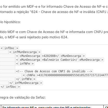
 for emitido um MDF-e e for informado Chave de Acesso de NF-e co
etornado a rejeição "624 - Chave de acesso de NF-e inválida (CNPJ ze
o hipotético:
itido MDF-e com Chave de Acesso de NF-e informada com CNPJ pre
ão, o MDF-e será rejeitado pelo motivo 624.
<
infDoc
>
<
infMunDescarga
>
<
cMunDescarga
>4202008</
cMunDescarga
>
<
xMunDescarga
>Balneário Camboriú</
xMunDescarga
>
<
infNFe
>
<!-- Chave de Acesso com CNPJ do inválido -->
<
chNFe
>43170300000000000000555010525571571314477
</
infNFe
>
</
infMunDescarga
>
</
infDoc
>
 regra de validação da Sefaz: