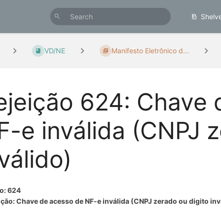
Shelv
VD/NE
Manifesto Eletrônico d...
ejeição 624: Chave 
F-e inválida (CNPJ z
válido)
o: 624
ção: Chave de acesso de NF-e inválida (CNPJ zerado ou digito inv