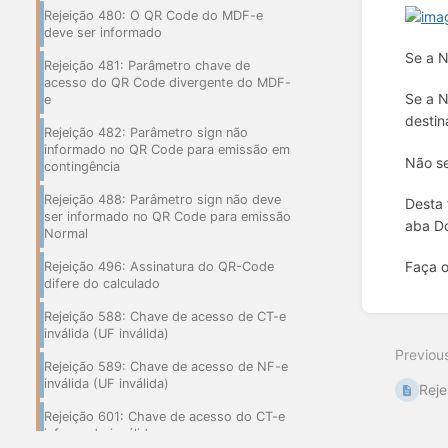
Rejeição 480: O QR Code do MDF-e
deve ser informado
Se a N
Rejeição 481: Parâmetro chave de
acesso do QR Code divergente do MDF-
Se a N
e
destin
Rejeição 482: Parâmetro sign não
informado no QR Code para emissão em
Não se
contingência
Rejeição 488: Parâmetro sign não deve
Desta 
ser informado no QR Code para emissão
aba Do
Normal
Faça o
Rejeição 496: Assinatura do QR-Code
difere do calculado
Enter
Rejeição 588: Chave de acesso de CT-e
section
inválida (UF inválida)
select
Previou
mode
Rejeição 589: Chave de acesso de NF-e
inválida (UF inválida)
Reje
Rejeição 601: Chave de acesso do CT-e
informado inválida