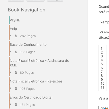
Quando
Book Navigation
será r
VD/NE
Exempl
Help
Foi em
282 Pages
situaç
Base de Conhecimento
1
2
198 Pages
3
4
Nota Fiscal Eletrônica - Assinatura do
5
XML
6
7
80 Pages
8
9
Nota Fiscal Eletrônica - Rejeições
10
11
106 Pages
Erros do Certificado Digital
Veja a
131 Pages