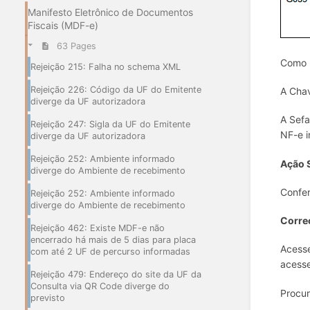
Manifesto Eletrônico de Documentos
Fiscais (MDF-e)
63 Pages
Como 
Rejeição 215: Falha no schema XML
Rejeição 226: Código da UF do Emitente
A Chav
diverge da UF autorizadora
A Sefa
Rejeição 247: Sigla da UF do Emitente
NF-e i
diverge da UF autorizadora
Rejeição 252: Ambiente informado
Ação 
diverge do Ambiente de recebimento
Confe
Rejeição 252: Ambiente informado
diverge do Ambiente de recebimento
Corre
Rejeição 462: Existe MDF-e não
encerrado há mais de 5 dias para placa
Acesse
com até 2 UF de percurso informadas
acesse
Rejeição 479: Endereço do site da UF da
Consulta via QR Code diverge do
Procur
previsto