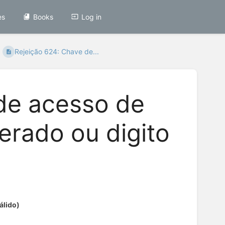
es
Books
Log in
Rejeição 624: Chave de...
de acesso de
erado ou digito
álido)