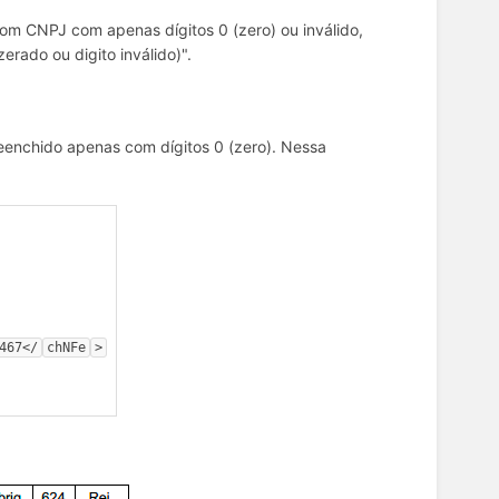
m CNPJ com apenas dígitos 0 (zero) ou inválido,
rado ou digito inválido)".
enchido apenas com dígitos 0 (zero). Nessa
467</
chNFe
>