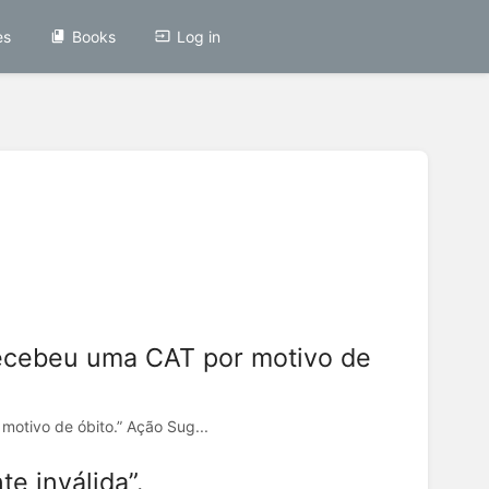
es
Books
Log in
ecebeu uma CAT por motivo de
otivo de óbito.” Ação Sug...
e inválida”.