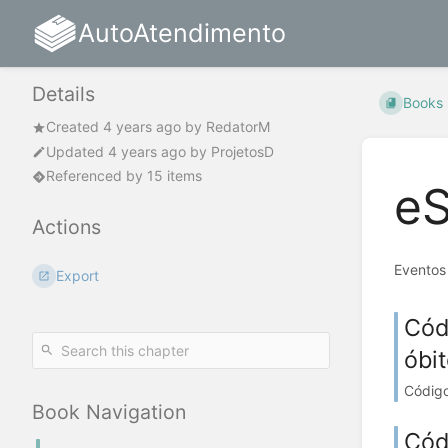
AutoAtendimento
Details
Books
Created
4 years ago
by
RedatorM
Updated
4 years ago
by
ProjetosD
Referenced by 15 items
eS
Actions
Eventos
Export
Cód
óbit
Código
Book Navigation
Cód