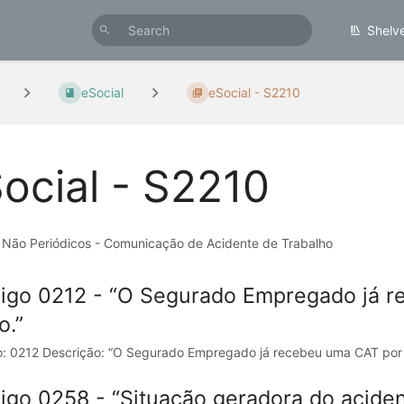
Shelv
eSocial
eSocial - S2210
ocial - S2210
 Não Periódicos - Comunicação de Acidente de Trabalho
igo 0212 - “O Segurado Empregado já r
o.”
: 0212 Descrição: “O Segurado Empregado já recebeu uma CAT por m
igo 0258 - “Situação geradora do acident