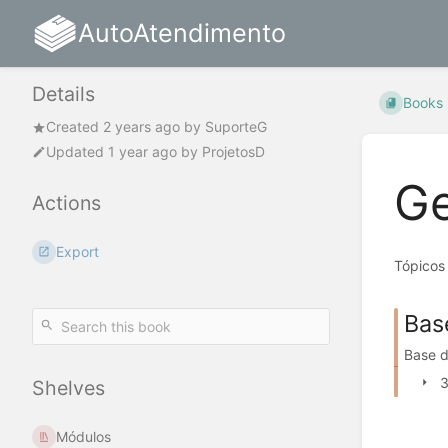
AutoAtendimento
Details
Books
Created
2 years ago
by
SuporteG
Updated
1 year ago
by
ProjetosD
Ge
Actions
Export
Tópicos
Bas
Base 
3
Shelves
Módulos