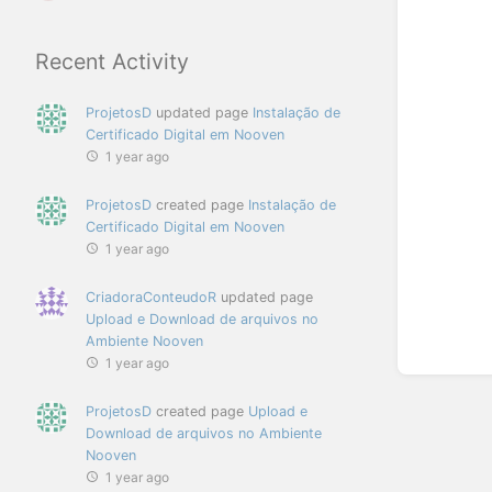
Recent Activity
ProjetosD
updated page
Instalação de
Certificado Digital em Nooven
1 year ago
ProjetosD
created page
Instalação de
Certificado Digital em Nooven
1 year ago
CriadoraConteudoR
updated page
Upload e Download de arquivos no
Ambiente Nooven
1 year ago
ProjetosD
created page
Upload e
Download de arquivos no Ambiente
Nooven
1 year ago