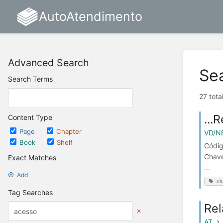
AutoAtendimento
Advanced Search
Se
Search Terms
27 tota
...
Content Type
Page
Chapter
VD/N
Book
Shelf
Códig
Chave
Exact Matches
...
Add
ch
Tag Searches
Rel
AT