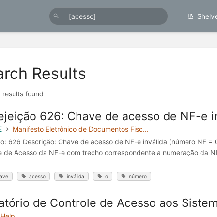
Shelv
arch Results
l results found
Rejeição 626: Chave de acesso de NF-e i
E
Manifesto Eletrônico de Documentos Fisc...
o: 626 Descrição: Chave de acesso de NF-e inválida (número NF = 
 de Acesso da NF-e com trecho correspondente a numeração da NF-e 
ave
acesso
inválida
o
número
atório de Controle de Acesso aos Siste
Help