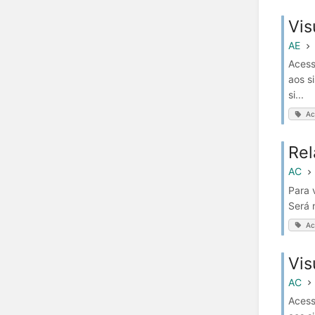
Vis
AE
Acess
aos s
si...
Ac
Rel
AC
Para 
Será 
Ac
Vis
AC
Acess