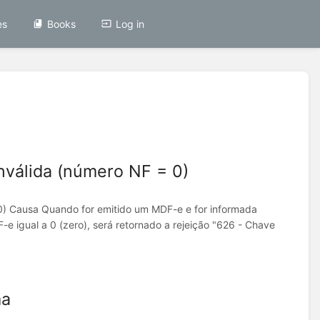
es
Books
Log in
nválida (número NF = 0)
0) Causa Quando for emitido um MDF-e e for informada
igual a 0 (zero), será retornado a rejeição "626 - Chave
ma