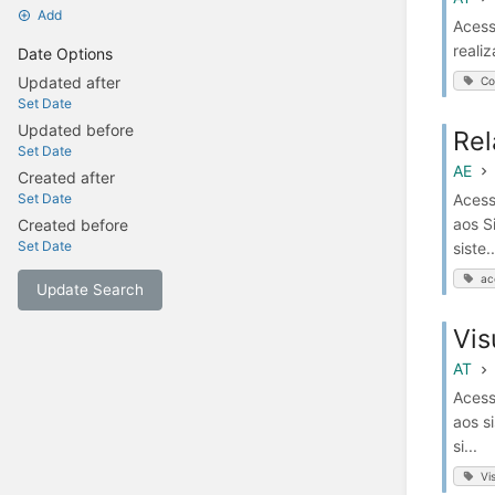
Add
Acess
reali
Date Options
Updated after
Co
Set Date
Updated before
Rel
Set Date
AE
Created after
Acess
Set Date
aos S
Created before
Set Date
siste..
ac
Update Search
Vis
AT
Acess
aos s
si...
Vi